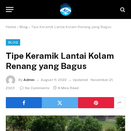
Home
»
Blog
»
Tipe Keramik Lantai Kolam Renang yang Bagus
BLOG
Tipe Keramik Lantai Kolam
Renang yang Bagus
By
Admin
August 11, 2022
Updated:
November 21,
2023
No Comments
8 Mins Read