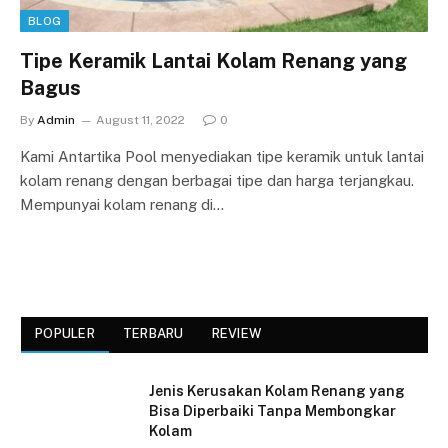
BLOG
Tipe Keramik Lantai Kolam Renang yang
Bagus
By
Admin
August 11, 2022
0
Kami Antartika Pool menyediakan tipe keramik untuk lantai
kolam renang dengan berbagai tipe dan harga terjangkau.
Mempunyai kolam renang di…
POPULER
TERBARU
REVIEW
Jenis Kerusakan Kolam Renang yang
Bisa Diperbaiki Tanpa Membongkar
Kolam