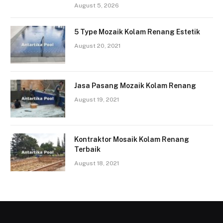
August 5, 2026
5 Type Mozaik Kolam Renang Estetik
August 20, 2021
Jasa Pasang Mozaik Kolam Renang
August 19, 2021
Kontraktor Mosaik Kolam Renang
Terbaik
August 18, 2021