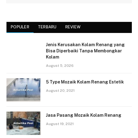
POPULER
TERBARU
REVIEW
Jenis Kerusakan Kolam Renang yang
Bisa Diperbaiki Tanpa Membongkar
Kolam
August 5, 2026
5 Type Mozaik Kolam Renang Estetik
August 20, 2021
Jasa Pasang Mozaik Kolam Renang
August 19, 2021