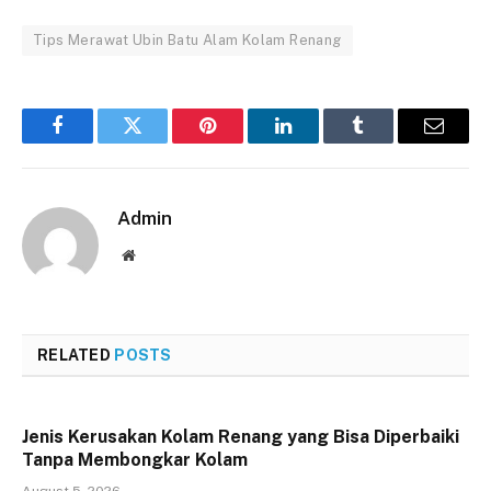
Tips Merawat Ubin Batu Alam Kolam Renang
Facebook
Twitter
Pinterest
LinkedIn
Tumblr
Email
Admin
Website
RELATED
POSTS
Jenis Kerusakan Kolam Renang yang Bisa Diperbaiki
Tanpa Membongkar Kolam
August 5, 2026