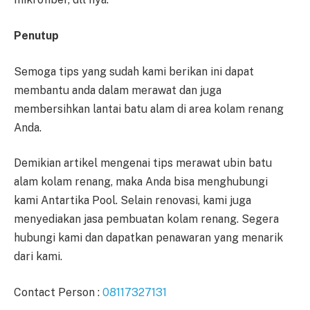
Penutup
Semoga tips yang sudah kami berikan ini dapat
membantu anda dalam merawat dan juga
membersihkan lantai batu alam di area kolam renang
Anda.
Demikian artikel mengenai tips merawat ubin batu
alam kolam renang, maka Anda bisa menghubungi
kami Antartika Pool. Selain renovasi, kami juga
menyediakan jasa pembuatan kolam renang. Segera
hubungi kami dan dapatkan penawaran yang menarik
dari kami.
Contact Person :
08117327131