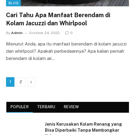
BLOG
Cari Tahu Apa Manfaat Berendam di
Kolam Jacuzzi dan Whirlpool
By
Admin
October 24, 2022
0
Menurut Anda, apa itu manfaat berendam di kolam jacuzzi
dan whirlpool? Apakah perbedaannya? Apa kalian pernah
berendam di kolam air…
Next
1
2
POPULER
TERBARU
REVIEW
Jenis Kerusakan Kolam Renang yang
Bisa Diperbaiki Tanpa Membongkar