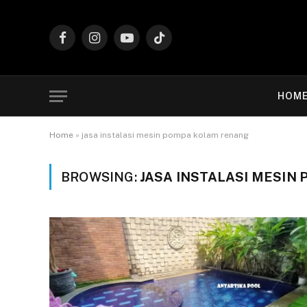
Facebook
Instagram
YouTube
TikTok
HOM
Home
»
jasa instalasi mesin pompa kolam renang
BROWSING:
JASA INSTALASI MESIN