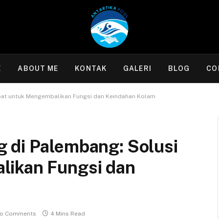
E
ABOUT ME
KONTAK
GALERI
BLOG
CO
pat untuk Mengembalikan Fungsi dan Keindahan Kolam
 di Palembang: Solusi
likan Fungsi dan
o Comments
4 Mins Read