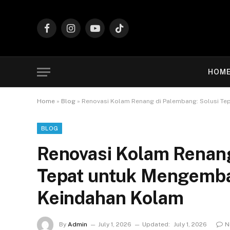
Facebook
Instagram
YouTube
TikTok
HOM
Home
»
Blog
»
Renovasi Kolam Renang di Palembang: Solusi Te
BLOG
Renovasi Kolam Renang
Tepat untuk Mengemba
Keindahan Kolam
By
Admin
July 1, 2026
Updated:
July 1, 2026
N