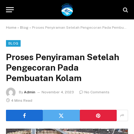
Home
»
Blog
»
Proses Penyiraman Setelah Pengecoran Pada Pembuatan Kolam
BLOG
Proses Penyiraman Setelah
Pengecoran Pada
Pembuatan Kolam
By
Admin
November 4, 2023
No Comments
4 Mins Read