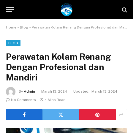
Home
»
Blog
»
Perawatan Kolam Renang Dengan Profesional dan Mandiri
BLOG
Perawatan Kolam Renang
Dengan Profesional dan
Mandiri
By
Admin
March 13, 2024
Updated:
March 13, 2024
No Comments
4 Mins Read