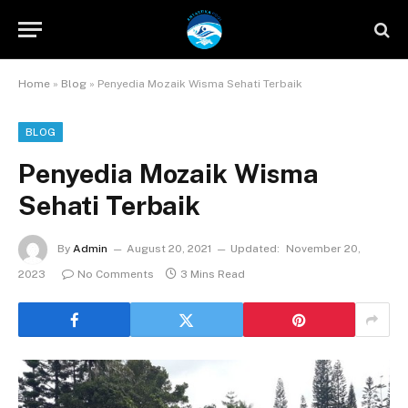
Home
»
Blog
»
Penyedia Mozaik Wisma Sehati Terbaik
BLOG
Penyedia Mozaik Wisma
Sehati Terbaik
By
Admin
August 20, 2021
Updated:
November 20,
2023
No Comments
3 Mins Read