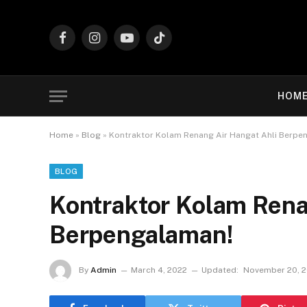
Facebook
Instagram
YouTube
TikTok
HOM
Home
»
Blog
»
Kontraktor Kolam Renang Air Hangat Ahli Berpe
BLOG
Kontraktor Kolam Rena
Berpengalaman!
By
Admin
March 4, 2022
Updated:
November 20, 