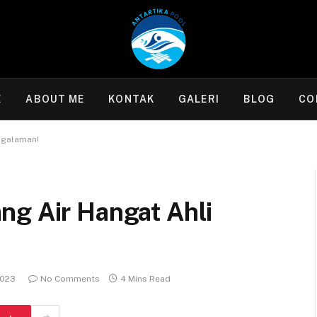
E
ABOUT ME
KONTAK
GALERI
BLOG
CO
ngalaman!
ng Air Hangat Ahli
2023
No Comments
4 Mins Read