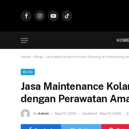
Facebook
Instagram
YouTube
TikTok
HOM
Home
»
Blog
»
Jasa Maintenance Kolam Renang di Palembang d
BLOG
Jasa Maintenance Kol
dengan Perawatan Ama
By
Admin
May 13, 2026
Updated:
May 13, 2026