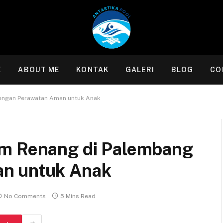
E
ABOUT ME
KONTAK
GALERI
BLOG
CO
engan Perawatan Aman untuk Anak
am Renang di Palembang
n untuk Anak
No Comments
5 Mins Read