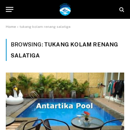
Home
»
tukang kolam renang salatiga
BROWSING:
TUKANG KOLAM RENANG
SALATIGA