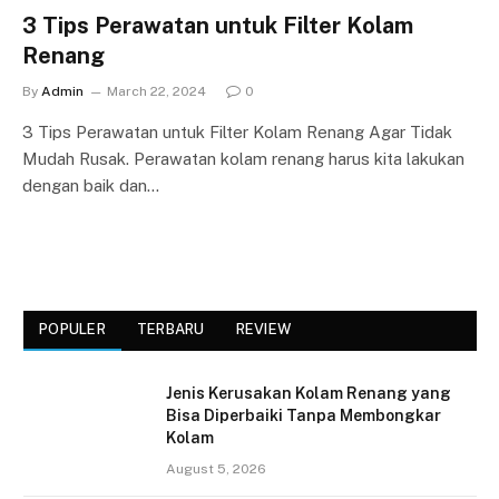
3 Tips Perawatan untuk Filter Kolam
Renang
By
Admin
March 22, 2024
0
3 Tips Perawatan untuk Filter Kolam Renang Agar Tidak
Mudah Rusak. Perawatan kolam renang harus kita lakukan
dengan baik dan…
POPULER
TERBARU
REVIEW
Jenis Kerusakan Kolam Renang yang
Bisa Diperbaiki Tanpa Membongkar
Kolam
August 5, 2026