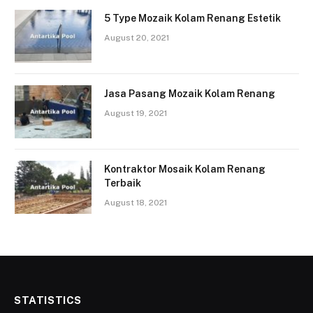
5 Type Mozaik Kolam Renang Estetik
August 20, 2021
Jasa Pasang Mozaik Kolam Renang
August 19, 2021
Kontraktor Mosaik Kolam Renang
Terbaik
August 18, 2021
STATISTICS