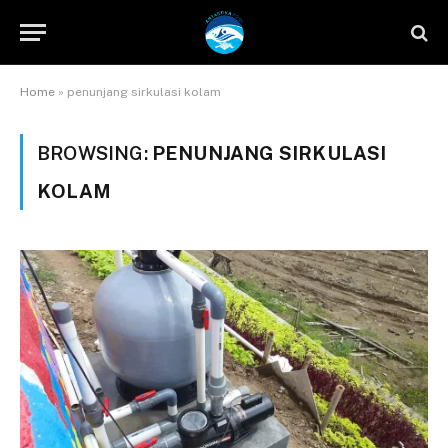
Home
»
penunjang sirkulasi kolam
BROWSING:
PENUNJANG SIRKULASI
KOLAM