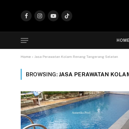
Facebook
Instagram
YouTube
TikTok
HOM
Home
»
Jasa Perawatan Kolam Renang Tangerang Selatan
BROWSING:
JASA PERAWATAN KOLA