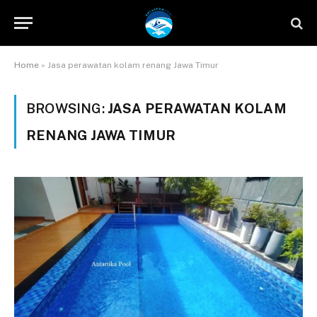
Home
»
Jasa perawatan kolam renang Jawa Timur
BROWSING:
JASA PERAWATAN KOLAM
RENANG JAWA TIMUR