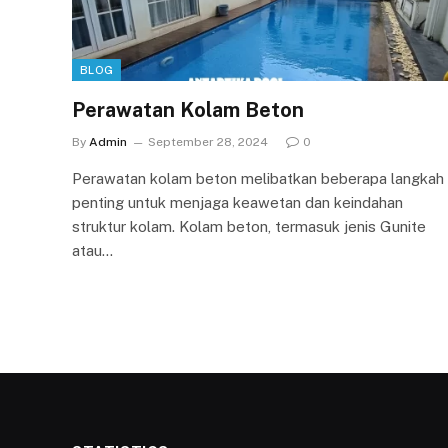
BLOG
Perawatan Kolam Beton
By
Admin
September 28, 2024
0
Perawatan kolam beton melibatkan beberapa langkah
penting untuk menjaga keawetan dan keindahan
struktur kolam. Kolam beton, termasuk jenis Gunite
atau…