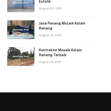
Estetik
August 20, 2021
Jasa Pasang Mozaik Kolam
Renang
August 19, 2021
Kontraktor Mosaik Kolam
Renang Terbaik
August 18, 2021