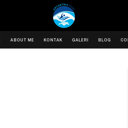
E
ABOUT ME
KONTAK
GALERI
BLOG
CO