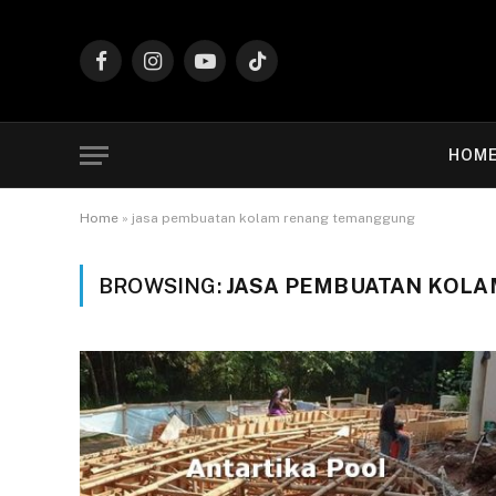
Facebook
Instagram
YouTube
TikTok
HOM
Home
»
jasa pembuatan kolam renang temanggung
BROWSING:
JASA PEMBUATAN KOL