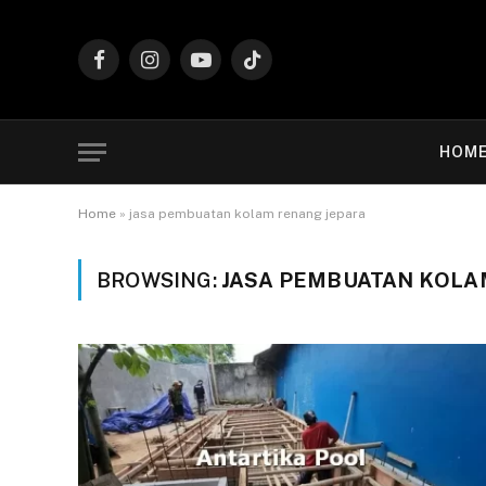
Facebook
Instagram
YouTube
TikTok
HOM
Home
»
jasa pembuatan kolam renang jepara
BROWSING:
JASA PEMBUATAN KOLA