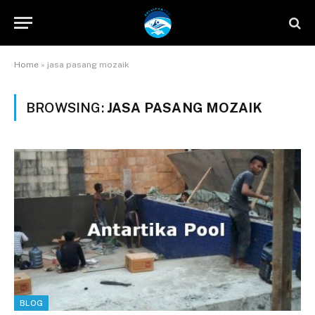
Home
»
jasa pasang mozaik
BROWSING:
JASA PASANG MOZAIK
BLOG