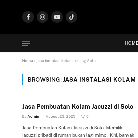
Facebook
Instagram
YouTube
TikTok
HOM
Home
»
jasa instalasi kolam renang Solo
BROWSING:
JASA INSTALASI KOLAM
Jasa Pembuatan Kolam Jacuzzi di Solo
By
Admin
August 23, 2025
0
Jasa Pembuatan Kolam Jacuzzi di Solo. Memiliki
jacuzzi pribadi di rumah bukan lagi mimpi. Kini, banyak