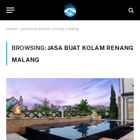
Home
»
jasa buat kolam renang malang
BROWSING:
JASA BUAT KOLAM RENANG
MALANG