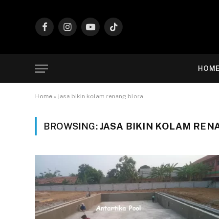
Facebook
Instagram
YouTube
TikTok
HOM
Home
»
jasa bikin kolam renang blora
BROWSING:
JASA BIKIN KOLAM REN