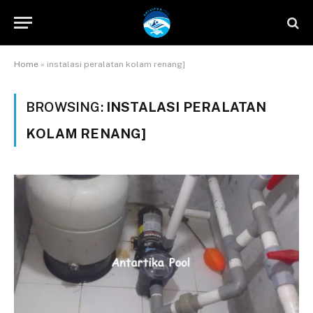
Home
»
instalasi peralatan kolam renang]
BROWSING:
INSTALASI PERALATAN
KOLAM RENANG]