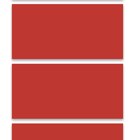
Jasa Pemasangan Keramik Kolam Renang Magelang
Terbaik
Kontraktor Kolam Renang Pekalongan dan Instalasi
Mozaik Terbaik
Kontraktor Kolam Renang Solo Berkualitas Nomor Satu