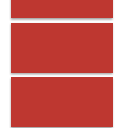
Prosedur Memasang Mozaik Kolam Renang, Kamu Harus
Tahu!
Panduan Memilih Mozaik Kolam Renang, Catat dan
Ingat