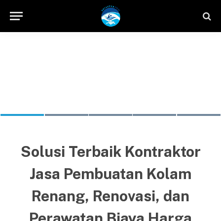
Diperbaiki Tanpa Membongkar Kolam
Diperbaiki atau Diganti
Air? Ini Penjelasan yang Wajib Diketahui
Pola Pembesian yang Sama?
Berjalan Normal
BLOG
Solusi Terbaik Kontraktor
Jasa Pembuatan Kolam
Renang,
Renovasi, dan
Perawatan Biaya Harga