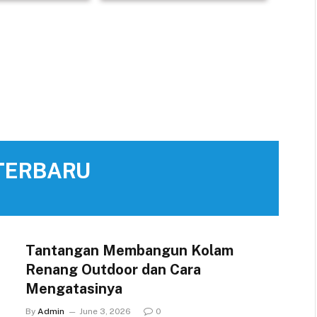
olam Renang Solo
Jasa Pembuatan Kolam Renang
as Nomor Satu
Boyolali yang Tepat Untuk Dipilih
TERBARU
Tantangan Membangun Kolam
Renang Outdoor dan Cara
Mengatasinya
By
Admin
June 3, 2026
0