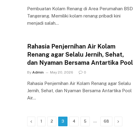
Pembuatan Kolam Renang di Area Perumahan BSD
Tangerang. Memiliki kolam renang pribadi kini
menjadi salah…
Rahasia Penjernihan Air Kolam
Renang agar Selalu Jernih, Sehat,
dan Nyaman Bersama Antartika Pool
By
Admin
May 20, 2026
0
Rahasia Penjernihan Air Kolam Renang agar Selalu
Jernih, Sehat, dan Nyaman Bersama Antartika Pool
Air…
Previous
…
Next
1
2
3
4
5
68