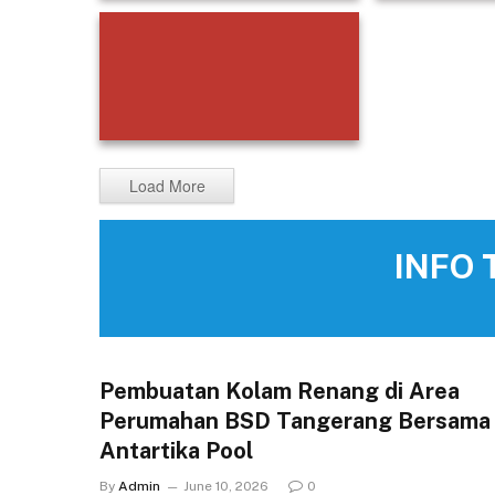
Kontraktor Kolam Renang
Kontraktor K
Pekalongan dan Instalasi Mozaik
Berkualit
Terbaik
Jasa Pembuatan Kolam Renang
Tegal Tahan Bocor 7 Tahun Lebih
Load More
INFO 
Pembuatan Kolam Renang di Area
Perumahan BSD Tangerang Bersama
Antartika Pool
By
Admin
June 10, 2026
0