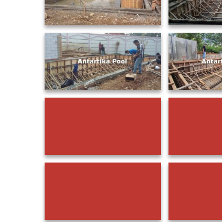
Prosedur Memasang Mozaik Kolam
Panduan Memi
Renang, Kamu Harus Tahu!
Renang, C