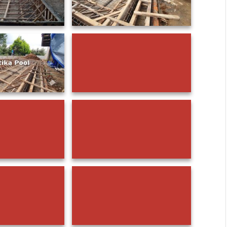
Ini Dia Kontraktor Kolam Renang
Kulon Progo yang Terbaik
lih Mozaik Kolam
Jasa Pemasangan Keramik Kolam
atat dan Ingat
Renang Magelang Terbaik